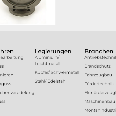
ahren
Legierungen
Branchen
Bearbeitung
Aluminium/
Antriebstechni
Leichtmetall
ss
Brandschutz
Kupfer/ Schwermetall
nieren
Fahrzeugbau
Stahl/ Edelstahl
enguss
Fördertechnik
ächenveredelung
Flurförderzeu
uss
Maschinenbau
Montanindustr