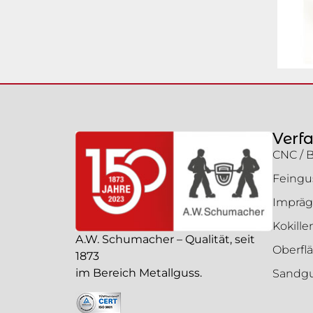
Verf
CNC / 
Feingu
Impräg
Kokill
A.W. Schumacher – Qualität, seit
Oberfl
1873
im Bereich Metallguss.
Sandg