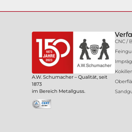
Verf
CNC / 
Feingu
Impräg
Kokill
A.W. Schumacher – Qualität, seit
Oberfl
1873
im Bereich Metallguss.
Sandg