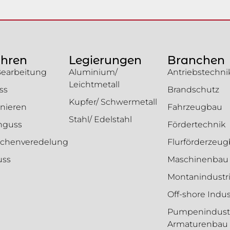
ahren
Legierungen
Branchen
Bearbeitung
Aluminium/
Antriebstechni
Leichtmetall
ss
Brandschutz
Kupfer/ Schwermetall
nieren
Fahrzeugbau
Stahl/ Edelstahl
enguss
Fördertechnik
ächenveredelung
Flurförderzeu
uss
Maschinenbau
Montanindustr
Off-shore Indus
Pumpenindustr
Armaturenbau